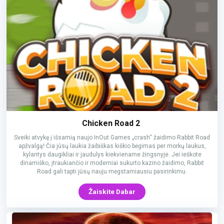
Chicken Road 2
Sveiki atvykę į išsamią naujo InOut Games „crash“ žaidimo Rabbit Road
apžvalgą! Čia jūsų laukia žaibiškas kiškio bėgimas per morkų laukus,
kylantys daugikliai ir jaudulys kiekviename žingsnyje. Jei ieškote
dinamiško, įtraukiančio ir moderniai sukurto kazino žaidimo, Rabbit
Road gali tapti jūsų nauju mėgstamiausiu pasirinkimu.
Žaiskite Dabar