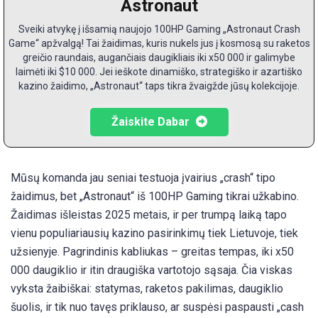
Astronaut
Sveiki atvykę į išsamią naujojo 100HP Gaming „Astronaut Crash
Game“ apžvalgą! Tai žaidimas, kuris nukels jus į kosmosą su raketos
greičio raundais, augančiais daugikliais iki x50 000 ir galimybe
laimėti iki $10 000. Jei ieškote dinamiško, strategiško ir azartiško
kazino žaidimo, „Astronaut“ taps tikra žvaigžde jūsų kolekcijoje.
Žaiskite Dabar
Mūsų komanda jau seniai testuoja įvairius „crash“ tipo
žaidimus, bet „Astronaut“ iš 100HP Gaming tikrai užkabino.
Žaidimas išleistas 2025 metais, ir per trumpą laiką tapo
vienu populiariausių kazino pasirinkimų tiek Lietuvoje, tiek
užsienyje. Pagrindinis kabliukas – greitas tempas, iki x50
000 daugiklio ir itin draugiška vartotojo sąsaja. Čia viskas
vyksta žaibiškai: statymas, raketos pakilimas, daugiklio
šuolis, ir tik nuo tavęs priklauso, ar suspėsi paspausti „cash