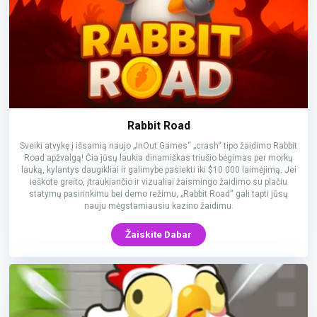
Rabbit Road
Sveiki atvykę į išsamią naujo „InOut Games“ „crash“ tipo žaidimo Rabbit
Road apžvalgą! Čia jūsų laukia dinamiškas triušio bėgimas per morkų
lauką, kylantys daugikliai ir galimybė pasiekti iki $10 000 laimėjimą. Jei
ieškote greito, įtraukiančio ir vizualiai žaismingo žaidimo su plačiu
statymų pasirinkimu bei demo režimu, „Rabbit Road“ gali tapti jūsų
nauju mėgstamiausiu kazino žaidimu.
Žaiskite Dabar