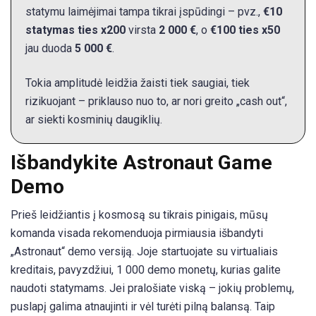
statymu laimėjimai tampa tikrai įspūdingi – pvz.,
€10
statymas ties x200
virsta
2 000 €
, o
€100 ties x50
jau duoda
5 000 €
.
Tokia amplitudė leidžia žaisti tiek saugiai, tiek
rizikuojant – priklauso nuo to, ar nori greito „cash out“,
ar siekti kosminių daugiklių.
Išbandykite Astronaut Game
Demo
Prieš leidžiantis į kosmosą su tikrais pinigais, mūsų
komanda visada rekomenduoja pirmiausia išbandyti
„Astronaut“ demo versiją. Joje startuojate su virtualiais
kreditais, pavyzdžiui, 1 000 demo monetų, kurias galite
naudoti statymams. Jei pralošiate viską – jokių problemų,
puslapį galima atnaujinti ir vėl turėti pilną balansą. Taip