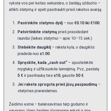
vyksta vos per kelias sekundes, o žaidėjų užduotis –
atlikti statymą ir spėti pasitraukti prieš raketos avariją.
Pasirinkite statymo dydį
– nuo
€0.10 iki €100
.
Patvirtinkite statymą
prieš prasidedant
raundui (laikas statymui – apie 10–15 sek.).
Stebėkite daugiklį
– raketa kyla, o daugiklis
pradeda nuo
x1.00
.
Spręskite, kada „cash out“
– spustelėkite
mygtuką ir užfiksuokite laimėjimą. Pvz., pastatę
5 €
ir pasitraukę ties
x10
, gausite
50 €
.
Jei raketa sprogsta prieš jūsų paspaudimą
–
statymas prarandamas.
Žaidimo esmė – balansavimas tarp godumo ir
saugumo. Vieni žaidėjai išsigrynina anksti ir ima