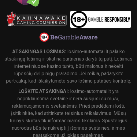
ATSAKINGAS LOŠIMAS:
losimo-automatai.lt palaiko
atsakingą lošimą ir skatina partnerius daryti tą patį. Lošimas
internetiniuose kazino turėtų būti malonus ir nekelti
rūpesčių dėl pinigų praradimo. Jei reikia, padarykite
pertrauką, kad išlaikytumėte savo lošimo patirties kontrolę.
LOŠKITE ATSAKINGAI:
losimo-automatai.lt yra
nepriklausoma svetainė ir nėra susijusi su mūsų
reklamuojamomis svetainėmis. Prieš pradėdami lošti,
įsitikinkite, kad atitinkate teisinius reikalavimus. Mūsų
turinys skirtas tik informaciniams tikslams. Spustelėjus
nuorodas būsite nukreipti į išorines svetaines, ir mes
neatsakome už jokias pasekmes.