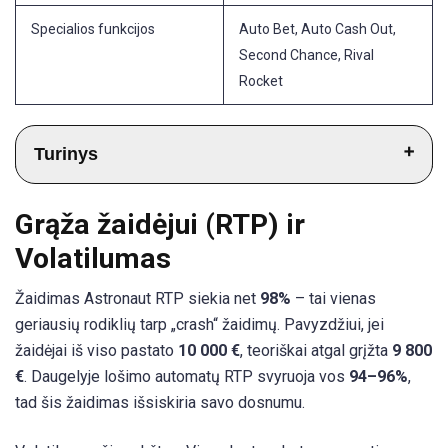
Specialios funkcijos
Auto Bet, Auto Cash Out,
Second Chance, Rival
Rocket
Turinys
Grąža žaidėjui (RTP) ir
Grąža žaidėjui (RTP) ir Volatilumas
Volatilumas
Didžiausias Laimėjimas ir Statymų Dydžiai
Išbandykite Astronaut Game Demo
Žaidimas Astronaut RTP siekia net
98%
– tai vienas
geriausių rodiklių tarp „crash“ žaidimų. Pavyzdžiui, jei
Game Astronaut Taisyklės
žaidėjai iš viso pastato
10 000 €
, teoriškai atgal grįžta
9 800
Specialios Funkcijos
€
. Daugelyje lošimo automatų RTP svyruoja vos
94–96%
,
Automatinis Statymas
tad šis žaidimas išsiskiria savo dosnumu.
Automatinis Išmokėjimas