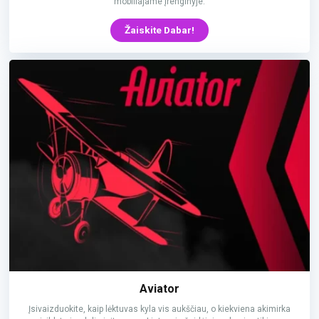
mobiliajame įrenginyje.
Žaiskite Dabar!
Aviator
Įsivaizduokite, kaip lėktuvas kyla vis aukščiau, o kiekviena akimirka