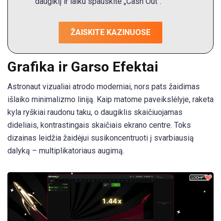
daugiklį ir laiku spauskite „Cash Out“.
ŽAISKITE KAZINUOSE
Grafika ir Garso Efektai
Astronaut vizualiai atrodo moderniai, nors pats žaidimas
išlaiko minimalizmo liniją. Kaip matome paveikslėlyje, raketa
kyla ryškiai raudonu taku, o daugiklis skaičiuojamas
dideliais, kontrastingais skaičiais ekrano centre. Toks
dizainas leidžia žaidėjui susikoncentruoti į svarbiausią
dalyką – multiplikatoriaus augimą.