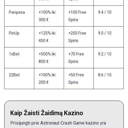
Paripesa
+100% iki
+100 Free
9.4 / 10
300 €
Spins
PinUp
+125% iki
+250 Free
9.0 / 10
450 €
Spins
1xBet
+500% iki
+70 Free
9.2 / 10
800 €
Spins
22Bet
+100% iki
+50 Free
8.6 / 10
200 €
Spins
Kaip Žaisti Žaidimą Kazino
Prisijungti prie Astronaut Crash Game kazino yra