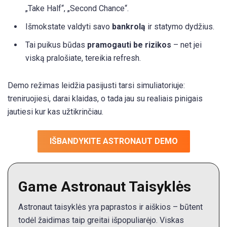
„Take Half“, „Second Chance“.
Išmokstate valdyti savo
bankrolą
ir statymo dydžius.
Tai puikus būdas
pramogauti be rizikos
– net jei
viską pralošiate, tereikia refresh.
Demo režimas leidžia pasijusti tarsi simuliatoriuje:
treniruojiesi, darai klaidas, o tada jau su realiais pinigais
jautiesi kur kas užtikrinčiau.
IŠBANDYKITE ASTRONAUT DEMO
Game Astronaut Taisyklės
Astronaut taisyklės yra paprastos ir aiškios – būtent
todėl žaidimas taip greitai išpopuliarėjo. Viskas