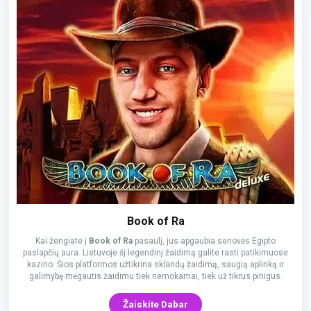
Book of Ra
Kai žengiate į
Book of Ra
pasaulį, jus apgaubia senovės Egipto
paslapčių aura. Lietuvoje šį legendinį žaidimą galite rasti patikimuose
kazino. Šios platformos užtikrina sklandų žaidimą, saugią aplinką ir
galimybę mėgautis žaidimu tiek nemokamai, tiek už tikrus pinigus.
Žaiskite Dabar