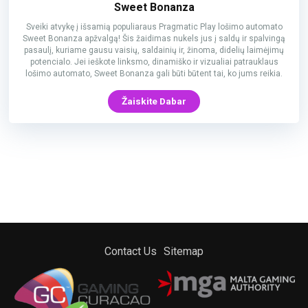
Sweet Bonanza
Sveiki atvykę į išsamią populiaraus Pragmatic Play lošimo automato
Sweet Bonanza apžvalgą! Šis žaidimas nukels jus į saldų ir spalvingą
pasaulį, kuriame gausu vaisių, saldainių ir, žinoma, didelių laimėjimų
potencialo. Jei ieškote linksmo, dinamiško ir vizualiai patrauklaus
lošimo automato, Sweet Bonanza gali būti būtent tai, ko jums reikia.
Žaiskite Dabar
Contact Us
Sitemap