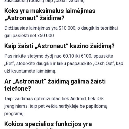
aukščiausių rodiklių tarp „crash“ žaidimų.
Koks yra maksimalus laimėjimas
„Astronaut“ žaidime?
Didžiausias laimėjimas yra $10 000, o daugiklis teoriškai
gali pasiekti net x50 000.
Kaip žaisti „Astronaut“ kazino žaidimą?
Pasirinkite statymo dydį nuo €0.10 iki €100, spauskite
„Bet“, stebėkite daugiklį ir laiku paspauskite „Cash Out“, kad
užfiksuotumėte laimėjimą.
Ar „Astronaut“ žaidimą galima žaisti
telefone?
Taip, žaidimas optimizuotas tiek Android, tiek iOS
įrenginiams, taip pat veikia naršyklėje be papildomų
programų.
Kokios specialios funkcijos yra