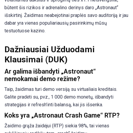
būtent šis rizikos ir adrenalino derinys daro „Astronaut“
išskirtinį. Žaidimas neabejotinai praplės savo auditoriją ir jau
dabar yra vienas populiariausių pasirinkimų mūsų
testuotuose kazino.
Dažniausiai Užduodami
Klausimai (DUK)
Ar galima išbandyti „Astronaut“
nemokamai demo režime?
Taip, žaidimas turi demo versiją su virtualiais kreditais.
Galite pradėti su, pvz., 1 000 demo monetų, išbandyti
strategijas ir refresh’inti balansą, kai jis išsenka.
Koks yra „Astronaut Crash Game“ RTP?
Žaidimo grąža žaidėjui (RTP) siekia 98%, tai vienas