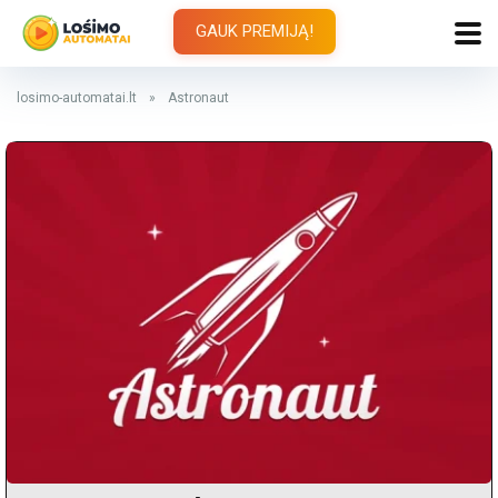
GAUK PREMIJĄ!
losimo-automatai.lt
»
Astronaut