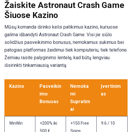
Žaiskite Astronaut Crash Game
Šiuose Kazino
Mūsų komanda išrinko kelis patikimus kazino, kuriuose
galima išbandyti Astronaut Crash Game. Visi jie siūlo
solidžius pasveikinimo bonusus, nemokamus sukimus bei
patogias platformas žaidimui tiek kompiuteriu, tiek telefone.
Žemiau rasite palyginimo lentelę, kad būtų lengviau
išsirinkti tinkamiausią variantą:
Kazino
Pasveikin
Nemoka
Įvertinim
imo
mi
as
Bonusas
Supratim
ai
WinWin
+200% iki
+150 Free
9.6 / 10
500 €
Spins