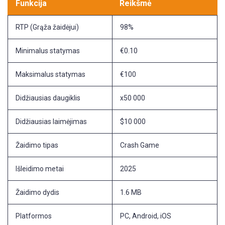
Funkcija
Reikšmė
RTP (Grąža žaidėjui)
98%
Minimalus statymas
€0.10
Maksimalus statymas
€100
Didžiausias daugiklis
x50 000
Didžiausias laimėjimas
$10 000
Žaidimo tipas
Crash Game
Išleidimo metai
2025
Žaidimo dydis
1.6 MB
Platformos
PC, Android, iOS