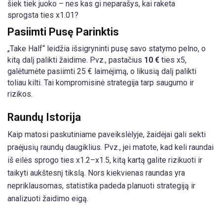
šiek tiek juoko – nes kas gi neparašys, kai raketa
sprogsta ties x1.01?
Pasiimti Pusę Parinktis
„Take Half“ leidžia išsigryninti pusę savo statymo pelno, o
kitą dalį palikti žaidime. Pvz., pastačius
10 €
ties x5,
galėtumėte pasiimti 25 € laimėjimą, o likusią dalį palikti
toliau kilti. Tai kompromisinė strategija tarp saugumo ir
rizikos.
Raundų Istorija
Kaip matosi paskutiniame paveikslėlyje, žaidėjai gali sekti
praėjusių raundų daugiklius. Pvz., jei matote, kad keli raundai
iš eilės sprogo ties x1.2–x1.5, kitą kartą galite rizikuoti ir
taikyti aukštesnį tikslą. Nors kiekvienas raundas yra
nepriklausomas, statistika padeda planuoti strategiją ir
analizuoti žaidimo eigą.