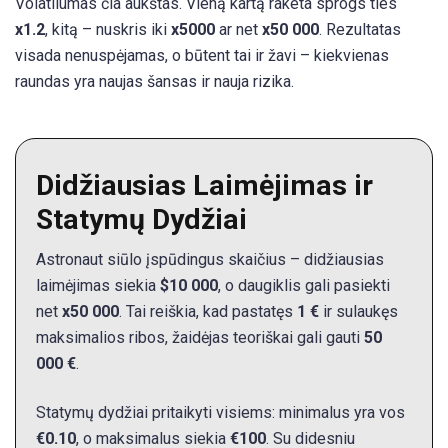
Volatilumas čia aukštas. Vieną kartą raketa sprogs ties
Žaidimo Pokalbis
x1.2
, kitą – nuskris iki
x5000
ar net
x50 000
. Rezultatas
Pasiimti Pusę Parinktis
visada nenuspėjamas, o būtent tai ir žavi – kiekvienas
raundas yra naujas šansas ir nauja rizika.
Raundų Istorija
Žaiskite Astronaut Crash Game Šiuose Kazino
Kaip Žaisti Žaidimą Kazino
Didžiausias Laimėjimas ir
Grafika ir Garso Efektai
Statymų Dydžiai
Privalumai ir Trūkumai
Astronaut siūlo įspūdingus skaičius – didžiausias
Santrauka
laimėjimas siekia
$10 000
, o daugiklis gali pasiekti
Dažniausiai Užduodami Klausimai (DUK)
net
x50 000
. Tai reiškia, kad pastatęs
1 €
ir sulaukęs
maksimalios ribos, žaidėjas teoriškai gali gauti
50
000 €
.
Statymų dydžiai pritaikyti visiems: minimalus yra vos
€0.10
, o maksimalus siekia
€100
. Su didesniu