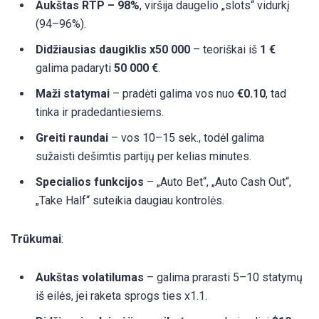
Aukštas RTP – 98%
, viršija daugelio „slots“ vidurkį
(94–96%).
Didžiausias daugiklis x50 000
– teoriškai iš
1 €
galima padaryti
50 000 €
.
Maži statymai
– pradėti galima vos nuo
€0.10
, tad
tinka ir pradedantiesiems.
Greiti raundai
– vos 10–15 sek., todėl galima
sužaisti dešimtis partijų per kelias minutes.
Specialios funkcijos
– „Auto Bet“, „Auto Cash Out“,
„Take Half“ suteikia daugiau kontrolės.
Trūkumai
:
Aukštas volatilumas
– galima prarasti 5–10 statymų
iš eilės, jei raketa sprogs ties x1.1.