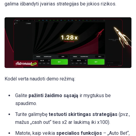
galima išbandyti įvairias strategijas be jokios rizikos.
Kodėl verta naudoti demo režimą:
Galite
pažinti žaidimo sąsają
ir mygtukus be
spaudimo.
Turite galimybę
testuoti skirtingas strategijas
(pvz.,
mažus „cash out“ ties x2 ar laukimą iki x100).
Matote, kaip veikia
specialios funkcijos
– „Auto Bet“,