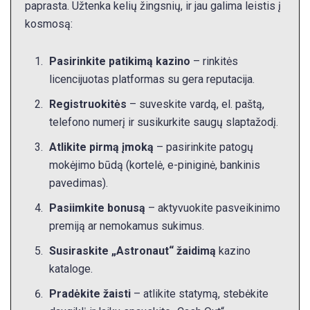
paprasta. Užtenka kelių žingsnių, ir jau galima leistis į
kosmosą:
Pasirinkite patikimą kazino
– rinkitės
licencijuotas platformas su gera reputacija.
Registruokitės
– suveskite vardą, el. paštą,
telefono numerį ir susikurkite saugų slaptažodį.
Atlikite pirmą įmoką
– pasirinkite patogų
mokėjimo būdą (kortelė, e-piniginė, bankinis
pavedimas).
Pasiimkite bonusą
– aktyvuokite pasveikinimo
premiją ar nemokamus sukimus.
Susiraskite „Astronaut“ žaidimą
kazino
kataloge.
Pradėkite žaisti
– atlikite statymą, stebėkite