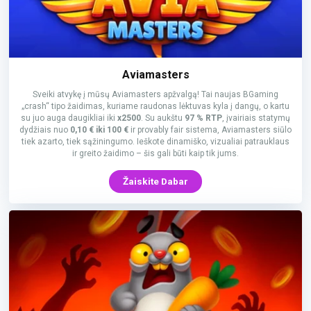
Aviamasters
Sveiki atvykę į mūsų Aviamasters apžvalgą! Tai naujas BGaming
„crash“ tipo žaidimas, kuriame raudonas lėktuvas kyla į dangų, o kartu
su juo auga daugikliai iki
x2500
. Su aukštu
97 % RTP
, įvairiais statymų
dydžiais nuo
0,10 € iki 100 €
ir provably fair sistema, Aviamasters siūlo
tiek azarto, tiek sąžiningumo. Ieškote dinamiško, vizualiai patrauklaus
ir greito žaidimo – šis gali būti kaip tik jums.
Žaiskite Dabar