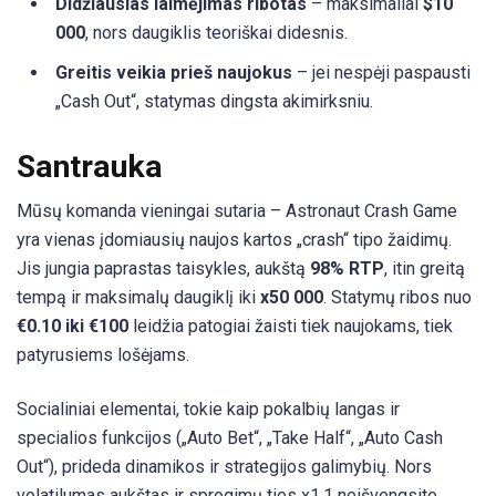
Didžiausias laimėjimas ribotas
– maksimaliai
$10
000
, nors daugiklis teoriškai didesnis.
Greitis veikia prieš naujokus
– jei nespėji paspausti
„Cash Out“, statymas dingsta akimirksniu.
Santrauka
Mūsų komanda vieningai sutaria – Astronaut Crash Game
yra vienas įdomiausių naujos kartos „crash“ tipo žaidimų.
Jis jungia paprastas taisykles, aukštą
98% RTP
, itin greitą
tempą ir maksimalų daugiklį iki
x50 000
. Statymų ribos nuo
€0.10 iki €100
leidžia patogiai žaisti tiek naujokams, tiek
patyrusiems lošėjams.
Socialiniai elementai, tokie kaip pokalbių langas ir
specialios funkcijos („Auto Bet“, „Take Half“, „Auto Cash
Out“), prideda dinamikos ir strategijos galimybių. Nors
volatilumas aukštas ir sprogimų ties x1.1 neišvengsite,