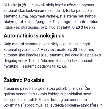
Ši funkcija (žr. 1-ą paveikslėlį) leidžia uždėti statymus
automatiškai kiekviename raunde. Užtenka pasirinkti
statymo sumą, pažymėti varnelę, ir sistema pati kartos
statymą tol, kol ją išjungsite. Tai patogu, jei norite testuoti
ilgalaikes strategijas, pvz., nuolat statyti
0.20 $
ties x2.
Automatinis Išmokėjimas
Kaip matosi antrame paveikslėlyje, galima nustatyti
automatinį „cash out“. Pvz., jei įrašote
x2.00
, žaidimas
automatiškai išmokės jūsų statymą, kai daugiklis pasieks
dvigubą vertę. Tokiu būdu nereikia spėti laiku spausti
mygtuko – sistema padarys tai už jus.
Žaidimo Pokalbis
Trečiame paveikslėlyje matosi pokalbių langas. Čia
galima bendrauti su kitais žaidėjais, pasidalinti savo
laimėjimais, mesti GIF’us ar tiesiog pakomentuoti
„kosminius“ sprogimus. Tai suteikia socialinę atmosferą ir