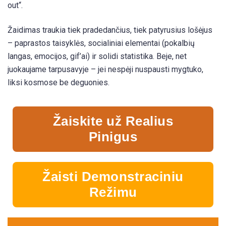
out“.
Žaidimas traukia tiek pradedančius, tiek patyrusius lošėjus
– paprastos taisyklės, socialiniai elementai (pokalbių
langas, emocijos, gif’ai) ir solidi statistika. Beje, net
juokaujame tarpusavyje – jei nespėji nuspausti mygtuko,
liksi kosmose be deguonies.
Žaiskite už Realius
Pinigus
Žaisti Demonstraciniu
Režimu