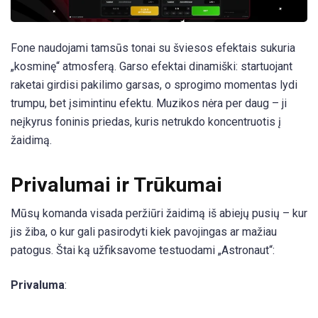
Fone naudojami tamsūs tonai su šviesos efektais sukuria
„kosminę“ atmosferą. Garso efektai dinamiški: startuojant
raketai girdisi pakilimo garsas, o sprogimo momentas lydi
trumpu, bet įsimintinu efektu. Muzikos nėra per daug – ji
neįkyrus foninis priedas, kuris netrukdo koncentruotis į
žaidimą.
Privalumai ir Trūkumai
Mūsų komanda visada peržiūri žaidimą iš abiejų pusių – kur
jis žiba, o kur gali pasirodyti kiek pavojingas ar mažiau
patogus. Štai ką užfiksavome testuodami „Astronaut“:
Privaluma
: