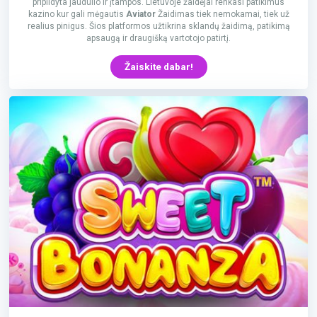
pripildyta jaudulio ir įtampos. Lietuvoje žaidėjai renkasi patikimus
kazino kur gali mėgautis
Aviator
Žaidimas tiek nemokamai, tiek už
realius pinigus. Šios platformos užtikrina sklandų žaidimą, patikimą
apsaugą ir draugišką vartotojo patirtį.
Žaiskite dabar!